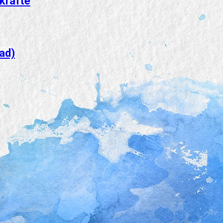
kräfte
ad)